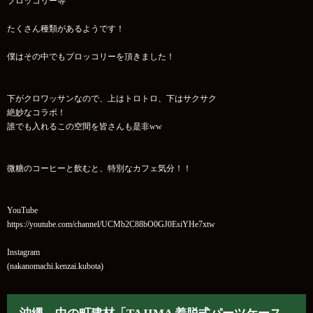
ブロッコリー等
たくさん種類があるようです！
僕はその中でもブロッコリーを頂きました！
下がクロワッサンなので、上はトロトロ、下はサクサク
絶妙なコラボ！
誰でも入れるこの空間を皆さんも是非ww
微糖のコーヒーと飲むと、特別なカフェ気分！！
YouTube
https://youtube.com/channel/UCMb2C88bO0GJ0EsiYHe7xtw
Instagram
(nakanomachi.kenzai.kubota)