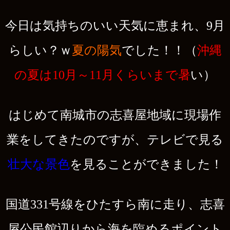
今日は気持ちのいい天気に恵まれ、9月
らしい？ｗ
夏の陽気
でした！！（
沖縄
の夏は10月～11月くらいまで暑
い）
はじめて南城市の志喜屋地域に現場作
業をしてきたのですが、テレビで見る
壮大な景色
を見ることができました！
国道331号線をひたすら南に走り、志喜
屋公民館辺りから海を臨めるポイント