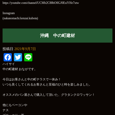
https://youtube.com/channel/UCMb2C88bO0GJ0EsiYHe7xtw
Instagram
(nakanomachi.kenzai.kubota)
沖縄 中の町建材
投稿日
2021年9月7日
Facebook
Twitter
Line
ハイサイ
中の町建材 おながです。
今日はお客さんと中の町テラスで一休み！
いつも良くしてくれるお客さんと至福のひと時を楽しみました。
オススメのパン屋さんで購入して頂いた、グラタンクロワッサン！
他にもベーコンや
ナス