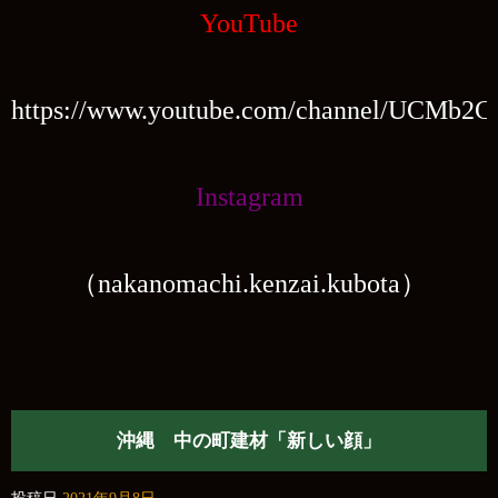
YouTube
https://www.youtube.com/channel/UCMb2
Instagram
（nakanomachi.kenzai.kubota）
沖縄 中の町建材「新しい顔」