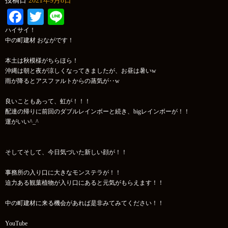
投稿日
2021年9月8日
Facebook
Twitter
Line
ハイサイ！
中の町建材 おながです！
本土は秋模様がちらほら！
沖縄は朝と夜が涼しくなってきましたが、お昼は暑いw
雨が降るとアスファルトからの蒸気が‥w
良いこともあって、虹が！！！
配達の帰りに前回のダブルレインボーと続き、bigレインボーが！！
運がいい^_^
そしてそして、今日気づいた新しい顔が！！
事務所の入り口に大きなモンステラが！！
迫力ある観葉植物が入り口にあると元気がもらえます！！
中の町建材に来る機会があれば是非みてみてください！！
YouTube