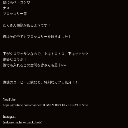
他にもベーコンや
ナス
ブロッコリー等
たくさん種類があるようです！
僕はその中でもブロッコリーを頂きました！
下がクロワッサンなので、上はトロトロ、下はサクサク
絶妙なコラボ！
誰でも入れるこの空間を皆さんも是非ww
微糖のコーヒーと飲むと、特別なカフェ気分！！
YouTube
https://youtube.com/channel/UCMb2C88bO0GJ0EsiYHe7xtw
Instagram
(nakanomachi.kenzai.kubota)