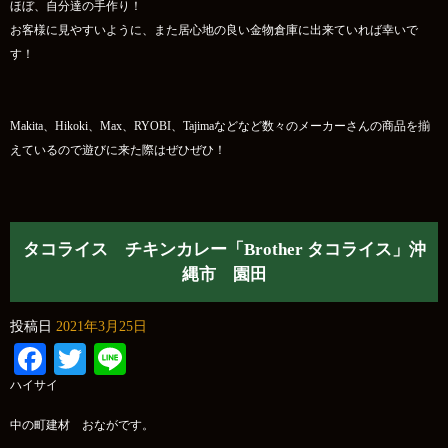
ほぼ、自分達の手作り！
お客様に見やすいように、また居心地の良い金物倉庫に出来ていれば幸いで
す！
Makita、Hikoki、Max、RYOBI、Tajimaなどなど数々のメーカーさんの商品を揃
えているので遊びに来た際はぜひぜひ！
タコライス チキンカレー「Brother タコライス」沖
縄市 園田
投稿日
2021年3月25日
Facebook
Twitter
Line
ハイサイ
中の町建材 おながです。