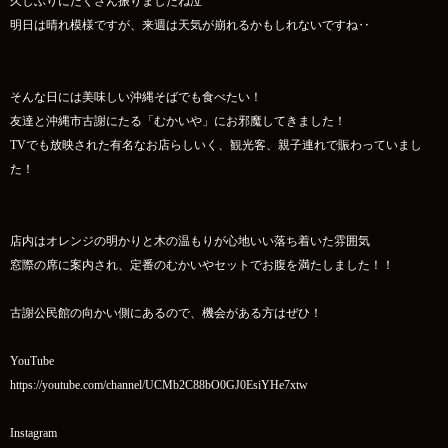
久しぶりにたくさん振りましたね泣
明日は晴れ模様ですが、来週は天気が崩れるかもしれないですね‥
そんな日には美味しい沖縄そばでも食べたい！
友達と沖縄市古謝にたる「むかいや」にお邪魔してきました！
TVでも放映された有名なお店らしいく、観光客、親子連れで賑わっていまし
た！
店内はオレンジの明かりと木の温もりが心地いい落ち着いた雰囲気
窓際の席に案内され、定番のむかいやセットでお腹を満たしました！！
古謝公民館の向かい側にあるので、機会がある方はぜひ！
YouTube
https://youtube.com/channel/UCMb2C88bO0GJ0EsiYHe7xtw
Instagram