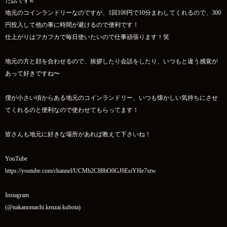
た話ですw
地元のコインランドリーなのですが、1回100円で10分まわしてくれるので、300
円投入して他の事に時間が避けるので便利です！
仕上がりはフカフカで毎日使いたいので仕事頑張ります！笑
地元の方と顔を合わせるので、挨拶したり会話をしたり、いつもと違う感覚が
あって好きですね〜
僕が小さい頃からある地元のコインランドリー、いつも懐かしい気持ちにさせ
てくれるのと便利なので使わせてもらってます！
皆さんも地元に好きな場所があれば教えて下さいね！
YouTube
https://youtube.com/channel/UCMb2C88bO0GJ0EsiYHe7xtw
Instagram
(@nakanomachi.kenzai.kubota)