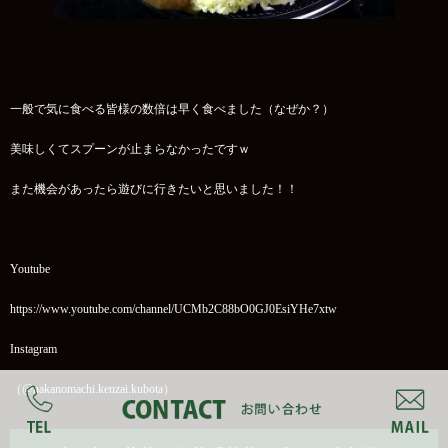
一般で気に食べる皆様の数倍は早く食べました（なぜか？）
美味しくてスプーンが止まらなかったですｗ
また機会があったら遊びに行きたいと思いました！！
Youtube
https://www.youtube.com/channel/UCMb2C88bO0GJ0EsiYHe7xtw
Instagram
（@nakanomachi.kenzai.kubota）