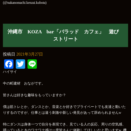
(@nakanomachi.kenzai.kubota)
沖縄市 KOZA bar「バラッド カフェ」 遊び
ストリート
投稿日
2021年3月27日
Facebook
Twitter
Line
ハイサイ
中の町建材 おながです。
皆さんは好きな趣味をもっていますか？
僕は筋トレとか、ダンスとか、音楽とか好きでプライベートでも友達と動いた
りするのですが、仕事とは違う刺激や新しい発見があって辞められませんw
特にダンスは身体一つで自分を表現でき、見ている人の反応、周りの空気感、
踊っているときのワクワク感は一度皆さんに体験してほしいなと思いますw 機