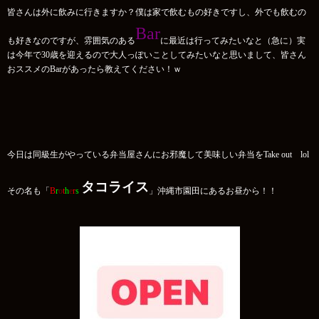
皆さんは外に飲みに行きますか？僕は家で飲むもの好きですし、外でも飲むの
Bar
も好きなのですが、雰囲気のある
に最近は行ってみたいなと（急に）実
は今年で30歳を迎えるので大人っぽいことしてみたいなと思いまして、皆さん
おススメのBarがあったら教えてください！ｗ
今日は同級生がやっている弁当屋さんにお邪魔して美味しい弁当をTake out lol
タコライス
その名も「
B
r
o
t
h
e
r
s
」沖縄市園田にあるお昼から！！