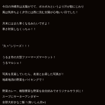
今日の沖縄市は太陽がでて、ポカポカというより汗が額にじわり
風は気持ちよく夕方には西に沈む太陽が心地いい日でした！
月末にはまた寒くなるみたいですよ！
寒さ対策しなくっちゃ！！
"久々"シリーズ！！！
うるま市の大型ファーマーズマーケット！
うるマルシェ！
写真を見返していたら、友達とお昼した写真が！
地産地消の野菜をバイキングで！
野菜カレー、種類豊富な野菜を自分好みでオリジナルサラダに！
スープにサーターアンダギー
全部大好きなご飯！(食いしん坊w)