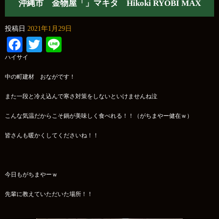
沖縄市 金物屋「」マキタ Hikoki RYOBI MAX
投稿日
2021年1月29日
Facebook
Twitter
Line
ハイサイ
中の町建材 おながです！
また一段と冷え込んで寒さ対策をしないといけませんね泣
こんな気温だからこそ鍋が美味しく食べれる！！（がちまやー健在ｗ）
皆さんも暖かくしてくださいね！！
今日もがちまやーｗ
先輩に教えていただいた場所！！