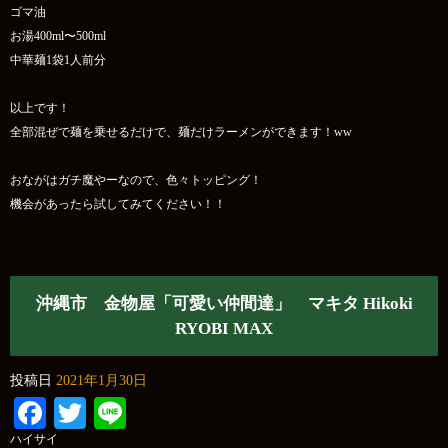
ゴマ油
お湯400ml〜500ml
中華麺1袋1人前分
以上です！
全部混ぜで麺を乗せるだけで、麺だけラーメンができます！ww
おながはガチ魔やーなので、色々トッピング！
機会があったら試してみてください！！
沖縄市 金物屋「可愛い仲間達」 マキタ Hikoki
RYOBI MAX
投稿日
2021年1月30日
Facebook
Twitter
Line
ハイサイ