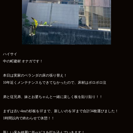
ハイサイ
中の町建材 オナガです！
本日は実家のベランダの床の張り替え！
10年近くメンテナンスもできてなかったので、床材はボロボロ泣
弟と従兄弟、妹とお婆ちゃんと一緒に楽しく板を貼り貼り！！
まずは古い4mの杉板を1Fまで、新しいのを3Fまで合計34枚運びました！
1時間以内で終わらせて休憩！！
新しい床を綺麗に並べビスを打ち込んでいきます！