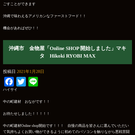
ごすことができます
沖縄で味わえるアメリカンなファーストフード！！
機会があればぜひ！！
沖縄市 金物屋「Online SHOP 開始しました」マキ
タ Hikoki RYOBI MAX
投稿日
2021年1月28日
Facebook
Twitter
Line
ハイサイ
中の町建材 おながです！！
お待たせしました！！！！！
中の町建材Online shop開始です！！！ 自慢の商品を皆さんに選んでいただい
て気持ちよくお買い物ができるように初めてのパソコンを触りながら悪戦苦闘