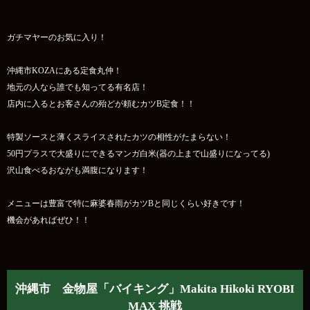
ガチマヤーのお気に入り！
沖縄市KOZAにある定食丸仲！
地元の人なら誰でも知ってる有名店！
店内に入るとお客さんの殆どが頼むカツB定食！！
特製ソースと薄くスライスされたカツの相性がたまらない！
50円プラスで大盛りにできるマンガ白米(器の上まで山盛りになってる)
沢山食べるおながも満腹になります！
メニューは豊富で特に麻婆春雨がカツBと同じくらい好きです！
機会があればぜひ！！
沖縄市 金物屋「バイキング」Makita Hikoki RYOBI
MAX 挑戦