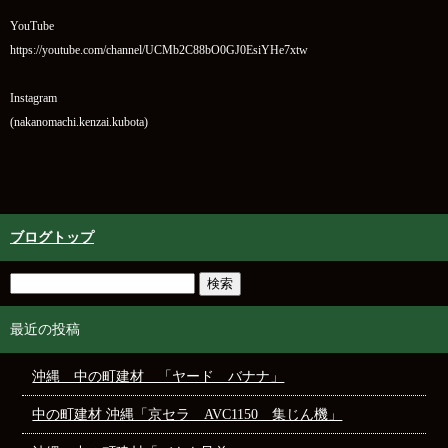
YouTube
https://youtube.com/channel/UCMb2C88bO0GJ0EsiYHe7xtw
Instagram
(nakanomachi.kenzai.kubota)
ブログトップ
最近の投稿
沖縄 中の町建材 「ヤード バナナ」
中の町建材 沖縄「京セラ AVC1150 集じん機」