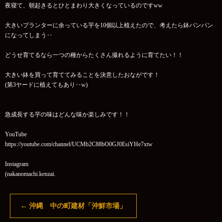
夜寝て、朝起きるとひとまわり大きくなっているのですww
大きいプランターに余っている芋を10個以上植えたので、考えたら鉢パンパン
になってしまう‥
どうせ育てるなら一つの種からたくさん撮れるように育てたい！！
大きい鉢を買って育ててみることを決意したおながです！
(第3ヤードに植えてもあり‥w)
急成長する芋の味はどんな味か楽しみです！！
YouTube
https://youtube.com/channel/UCMb2C88bO0GJ0EsiYHe7xtw
Instagram
(nakanomachi.kenzai.
←
沖縄 中の町建材「沖鮮市場」