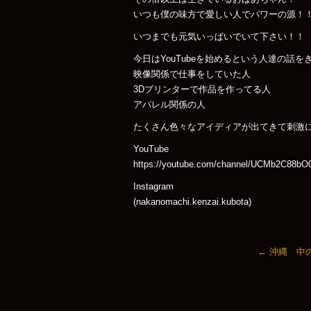
いつも僕の味方で愛しい人でパワーの源！
いつまでも元気いっぱいでいて下さい！！
今日はYouTubeを始めるという人達の話
映像関係で仕事をしていた人
3Dプリンターで作品を作ってる人
アパレル関係の人
たくさん色々なアイディアが出てきて刺激
YouTube
https://youtube.com/channel/UCMb2C88b
Instagram
(nakanomachi.kenzai.kubota)
←
沖縄 中