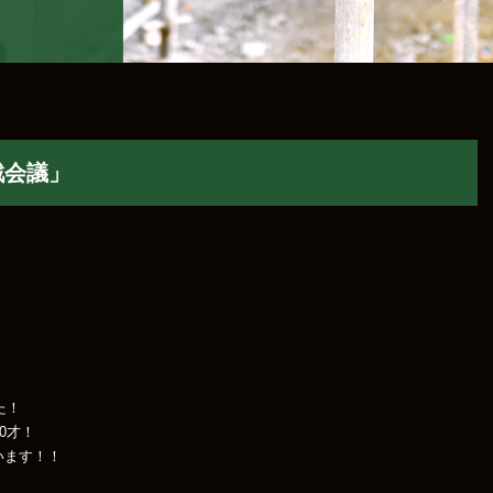
戦会議」
た！
0才！
います！！