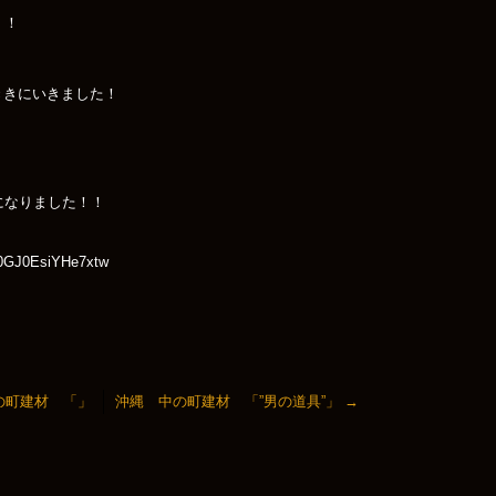
！！
をききにいきました！
になりました！！
O0GJ0EsiYHe7xtw
の町建材 「」
沖縄 中の町建材 「”男の道具”」
→