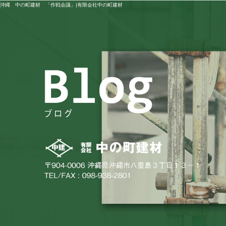
沖縄 中の町建材 「作戦会議」|有限会社中の町建材