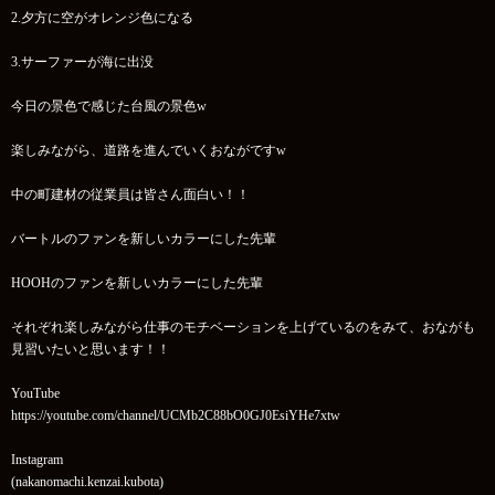
2.夕方に空がオレンジ色になる
3.サーファーが海に出没
今日の景色で感じた台風の景色w
楽しみながら、道路を進んでいくおながですw
中の町建材の従業員は皆さん面白い！！
バートルのファンを新しいカラーにした先輩
HOOHのファンを新しいカラーにした先輩
それぞれ楽しみながら仕事のモチベーションを上げているのをみて、おながも
見習いたいと思います！！
YouTube
https://youtube.com/channel/UCMb2C88bO0GJ0EsiYHe7xtw
Instagram
(nakanomachi.kenzai.kubota)